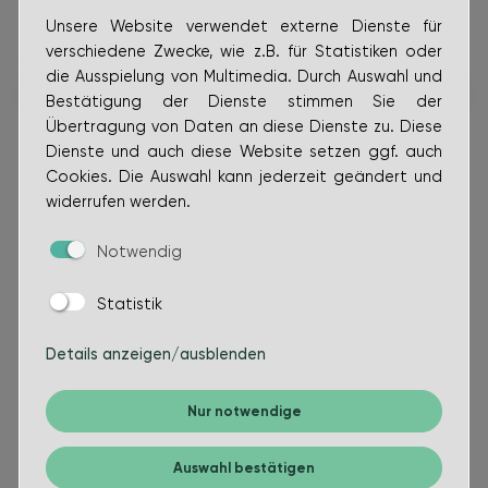
Unsere Website verwendet externe Dienste für
verschiedene Zwecke, wie z.B. für Statistiken oder
Für Fragen rund um das Thema Breitbandausbau
die Ausspielung von Multimedia. Durch Auswahl und
steht dir folgender Ansprechpartner zur Verfügung:
Bestätigung der Dienste stimmen Sie der
Übertragung von Daten an diese Dienste zu. Diese
Dienste und auch diese Website setzen ggf. auch
Cookies. Die Auswahl kann jederzeit geändert und
widerrufen werden.
Louis Stuntebeck
Notwendig
Bauen
Statistik
Bauverwaltung und Vergabestelle
Details anzeigen/ausblenden
04446 89 33
l.stuntebeck@bakum.de
Nur notwendige
Auswahl bestätigen