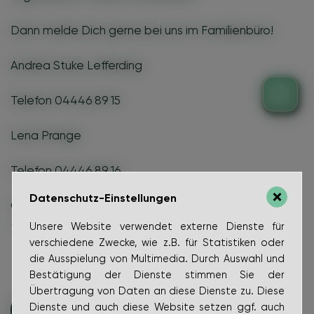
Dann melde Dich gerne bei uns im Familienbüro!
Andrea Stuke Lefferding
Telefon 04446 89 15
Lena Prange
Telefon 04446 89 16
Datenschutz-Einstellungen
Oder schicke uns Deine Idee bis zum 13.05.2024 an:
ferienpass@bakum.de
Unsere Website verwendet externe Dienste für
verschiedene Zwecke, wie z.B. für Statistiken oder
die Ausspielung von Multimedia. Durch Auswahl und
Bestätigung der Dienste stimmen Sie der
Übertragung von Daten an diese Dienste zu. Diese
Dienste und auch diese Website setzen ggf. auch
zurück zur Übersicht