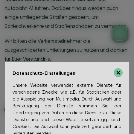
Autobahn A1 führen. Darüber hinaus werden auch
einige umliegende Straßen gesperrt, um
Schleichverkehre und Straßenschäden zu vermeiden.
Wir bitten alle Verkehrsteilnehmer die
ausgeschilderten Umleitungen zu nutzen und danken
für Euer Verständnis.
Datenschutz-Einstellungen
Hier gibt es den Plan als Download.
Unsere Website verwendet externe Dienste für
verschiedene Zwecke, wie z.B. für Statistiken oder
die Ausspielung von Multimedia. Durch Auswahl und
Bestätigung der Dienste stimmen Sie der
zurück zur Übersicht
Übertragung von Daten an diese Dienste zu. Diese
Dienste und auch diese Website setzen ggf. auch
Cookies. Die Auswahl kann jederzeit geändert und
widerrufen werden.