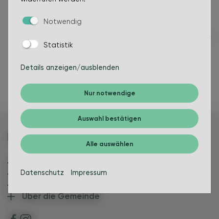
Notwendig
Statistik
Details anzeigen/ausblenden
Nur notwendige
Auswahl bestätigen
Alle auswählen
Bürgerinfos
Datenschutz
Impressum
Leben in Bakum
Politik & Verwaltung
Über die Gemeinde