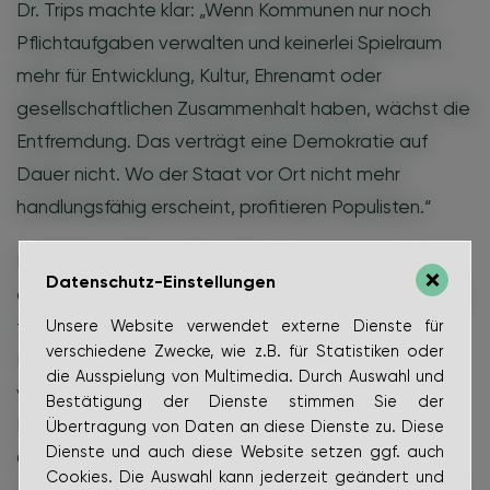
Dr. Trips machte klar: „Wenn Kommunen nur noch
Pflichtaufgaben verwalten und keinerlei Spielraum
mehr für Entwicklung, Kultur, Ehrenamt oder
gesellschaftlichen Zusammenhalt haben, wächst die
Entfremdung. Das verträgt eine Demokratie auf
Dauer nicht. Wo der Staat vor Ort nicht mehr
handlungsfähig erscheint, profitieren Populisten.“
Im Wittmunder Appell wird die Landesregierung
Datenschutz-Einstellungen
deshalb dazu aufgefordert, kurzfristig und dauerhaft
für eine verlässliche und dynamische
Unsere Website verwendet externe Dienste für
verschiedene Zwecke, wie z.B. für Statistiken oder
Finanzausstattung zu sorgen, die der
die Ausspielung von Multimedia. Durch Auswahl und
verfassungsrechtlich garantierten
Bestätigung der Dienste stimmen Sie der
Mindestausstattung gerecht wird und kommunale
Übertragung von Daten an diese Dienste zu. Diese
Dienste und auch diese Website setzen ggf. auch
Gestaltung wieder ermöglicht. „Das Land muss
Cookies. Die Auswahl kann jederzeit geändert und