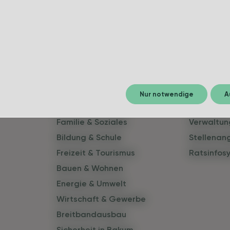
Leben in Bakum
Politik 
Nur notwendige
A
Aktuelles & Termine
Politik
Familie & Soziales
Verwaltun
Bildung & Schule
Stellenan
Freizeit & Tourismus
Ratsinfos
Bauen & Wohnen
Energie & Umwelt
Wirtschaft & Gewerbe
Breitbandausbau
Sicherheit in Bakum