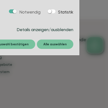
Notwendig
Statistik
Details anzeigen/ausblenden
& Verwaltung
Über die Gemeinde
uswahl bestätigen
Alle auswählen
g
gebote
ystem