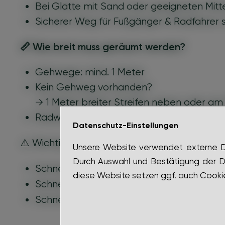
Bei Glätte mit Sand oder geeigneten Mit
Sicherer Weg für Fußgänger & Radfahrer 
📏
Wie breit muss geräumt werden?
Gehwege: mind. 1 Meter
Kein Gehweg vorhanden?
→ 1 Meter breiter Streifen neben oder a
Radwege: ebenfalls 1 Meter
Datenschutz-Einstellungen
!
⚠️ Wichtig – bitte vermeiden
Unsere Website verwendet externe Die
Durch Auswahl und Bestätigung der D
nicht
Schnee
auf Fahrbahnen lagern
diese Website setzen ggf. auch Cookie
nicht
Schnee
auf Nachbargrundstücke ke
nicht
Schnee & Eis
in Gullys / Einlaufschä